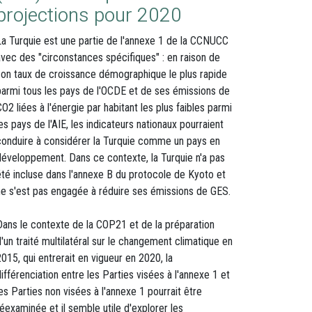
projections pour 2020
La Turquie est une partie de l'annexe 1 de la CCNUCC
avec des "circonstances spécifiques" : en raison de
son taux de croissance démographique le plus rapide
parmi tous les pays de l'OCDE et de ses émissions de
O2 liées à l'énergie par habitant les plus faibles parmi
es pays de l'AIE, les indicateurs nationaux pourraient
conduire à considérer la Turquie comme un pays en
développement. Dans ce contexte, la Turquie n'a pas
été incluse dans l'annexe B du protocole de Kyoto et
ne s'est pas engagée à réduire ses émissions de GES.
Dans le contexte de la COP21 et de la préparation
d'un traité multilatéral sur le changement climatique en
2015, qui entrerait en vigueur en 2020, la
ifférenciation entre les Parties visées à l'annexe 1 et
les Parties non visées à l'annexe 1 pourrait être
réexaminée et il semble utile d'explorer les