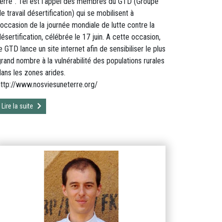
terre". Tel est l'appel des membres du GTD (Groupe
e travail désertification) qui se mobilisent à
l'occasion de la journée mondiale de lutte contre la
ésertification, célébrée le 17 juin. A cette occasion,
e GTD lance un site internet afin de sensibiliser le plus
grand nombre à la vulnérabilité des populations rurales
dans les zones arides.
http://www.nosviesuneterre.org/
Lire la suite