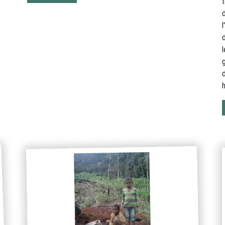
d
d
l