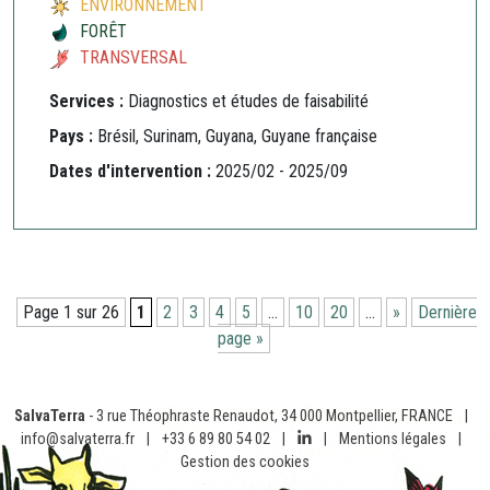
ENVIRONNEMENT
FORÊT
TRANSVERSAL
Services :
Diagnostics et études de faisabilité
Pays :
Brésil, Surinam, Guyana, Guyane française
Dates d'intervention :
2025/02 - 2025/09
Page 1 sur 26
1
2
3
4
5
…
10
20
…
»
Dernière
page »
SalvaTerra
- 3 rue Théophraste Renaudot, 34 000 Montpellier, FRANCE
|
info@salvaterra.fr
|
+33 6 89 80 54 02
|
|
Mentions légales
|
Gestion des cookies