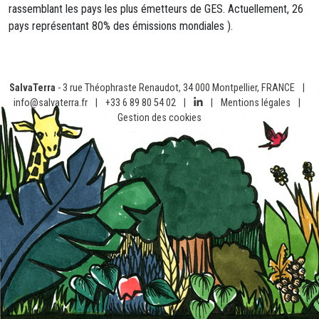
rassemblant les pays les plus émetteurs de GES. Actuellement, 26
pays représentant 80% des émissions mondiales ).
SalvaTerra
- 3 rue Théophraste Renaudot, 34 000 Montpellier, FRANCE
|
info@salvaterra.fr
|
+33 6 89 80 54 02
|
|
Mentions légales
|
Gestion des cookies