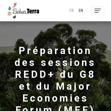
FR
EN
Préparation
des sessions
REDD+ du G8
et du Major
Economies
Forum (MEF)