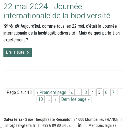
22 mai 2024 : Journée
internationale de la biodiversité
🐼 🌼 🐝 Aujourd’hui, comme tous les 22 mai, c’était la Journée
internationale de la hashtag#biodiversité ! Mais de quoi parle-t-on
exactement ?
Lire la suite
Page 5 sur 13
« Première page
«
…
3
4
5
6
7
…
10
…
»
Dernière page »
SalvaTerra
- 3 rue Théophraste Renaudot, 34 000 Montpellier, FRANCE
|
info@salvaterra.fr
|
+33 6 89 80 54 02
|
|
Mentions légales
|