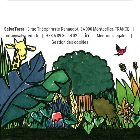
SalvaTerra
- 3 rue Théophraste Renaudot, 34 000 Montpellier, FRANCE
|
info@salvaterra.fr
|
+33 6 89 80 54 02
|
|
Mentions légales
|
Gestion des cookies