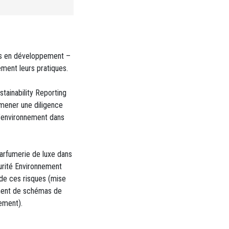
ays en développement –
ment leurs pratiques.
tainability Reporting
mener une diligence
 l’environnement dans
parfumerie de luxe dans
curité Environnement
 de ces risques (mise
ement de schémas de
ement).