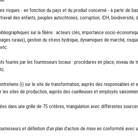
des risques - en fonction du pays et du produit concerné - à partir de b
, travail des enfants, peuples autochtones, corruption, IDH, biodiversité, 
bliographiques sur la filière : acteurs clés, importance socio-économiqu
ges ruraux), gestion du stress hydrique, dynamiques de marché, risques 
etc.
 fournis par les fournisseurs locaux : procédures en place, niveau de tr
tc.
 entretiens (i) sur le site de transformation, auprès des responsables 
 sur les sites de production, auprès des cueilleuses et employés saisonnier
es dans une grille de 75 critères, triangulation avec différentes sources
fournisseurs et définition d’un plan d’action de mise en conformité avec 