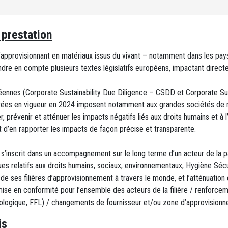
 prestation
’approvisionnant en matériaux issus du vivant – notamment dans les p
dre en compte plusieurs textes législatifs européens, impactant directe
ennes (Corporate Sustainability Due Diligence – CSDD et Corporate Sus
rées en vigueur en 2024 imposent notamment aux grandes sociétés de 
er, prévenir et atténuer les impacts négatifs liés aux droits humains et à
et d’en rapporter les impacts de façon précise et transparente.
 s’inscrit dans un accompagnement sur le long terme d’un acteur de la 
sques relatifs aux droits humains, sociaux, environnementaux, Hygiène Sé
 de ses filières d’approvisionnement à travers le monde, et l’atténuation
mise en conformité pour l’ensemble des acteurs de la filière / renforc
biologique, FFL) / changements de fournisseur et/ou zone d’approvisionn
is