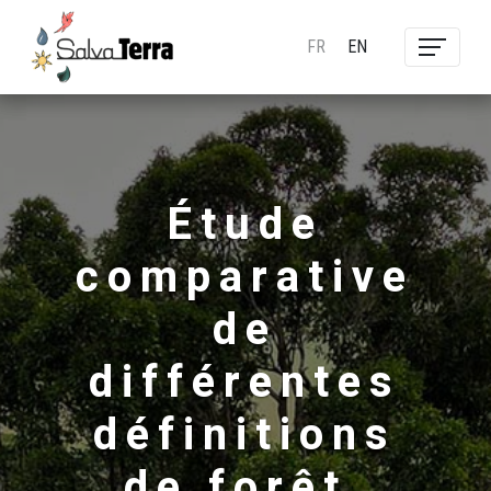
FR
EN
Étude
comparative
de
différentes
définitions
de forêt,