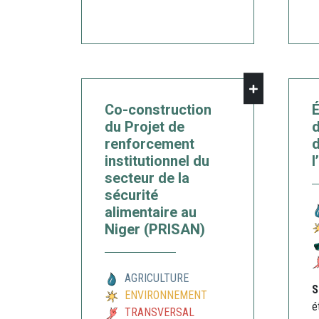
Co-construction
É
du Projet de
d
renforcement
d
institutionnel du
l
secteur de la
sécurité
alimentaire au
Niger (PRISAN)
AGRICULTURE
S
ENVIRONNEMENT
é
TRANSVERSAL