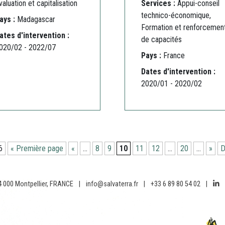
valuation et capitalisation
Services :
Appui-conseil
technico-économique,
ays :
Madagascar
Formation et renforcemen
ates d'intervention :
de capacités
020/02 - 2022/07
Pays :
France
Dates d'intervention :
2020/01 - 2020/02
6
« Première page
«
…
8
9
10
11
12
…
20
…
»
D
4 000 Montpellier, FRANCE
|
info@salvaterra.fr
|
+33 6 89 80 54 02
|