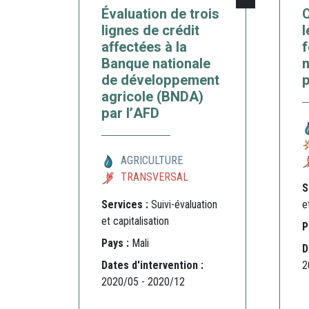
Évaluation de trois
C
lignes de crédit
l
affectées à la
f
Banque nationale
n
de développement
p
agricole (BNDA)
par l’AFD
AGRICULTURE
TRANSVERSAL
S
Services :
Suivi-évaluation
e
et capitalisation
P
Pays :
Mali
D
Dates d'intervention :
2
2020/05 - 2020/12