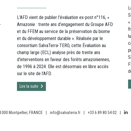
L
S
L’AFD vient de publier l’évaluation ex-post n°116, «
«
-
Amazonie : trente ans d’engagement du Groupe AFD
f
et du FFEM au service de la préservation du biome
l
et du développement durable ». Réalisée par le
c
consortium SalvaTerra-TERO, cette Évaluation au
p
champ large (ECL) analyse près de trente ans
S
d’interventions en faveur des forêts amazoniennes,
F
de 1996 à 2024. Elle est désormais en libre accès
d
sur le site de l’AFD.
Lire la suite
4 000 Montpellier, FRANCE
|
info@salvaterra.fr
|
+33 6 89 80 54 02
|