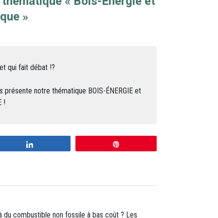
 thématique « Bois-Énergie et
ique »
t qui fait débat !?
ous présente notre thématique BOIS-ÉNERGIE et
 !
Partagez
Enregistrer
 à du combustible non fossile à bas coût ? Les