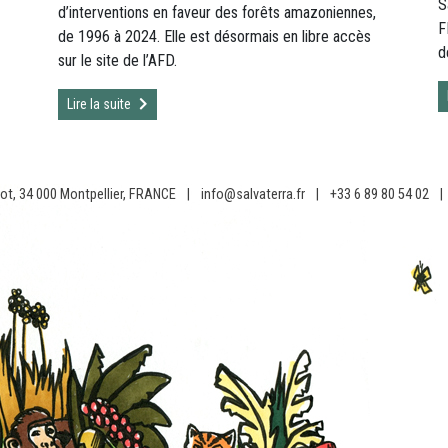
S
d’interventions en faveur des forêts amazoniennes,
F
de 1996 à 2024. Elle est désormais en libre accès
d
sur le site de l’AFD.
Lire la suite
ot, 34 000 Montpellier, FRANCE
|
info@salvaterra.fr
|
+33 6 89 80 54 02
|