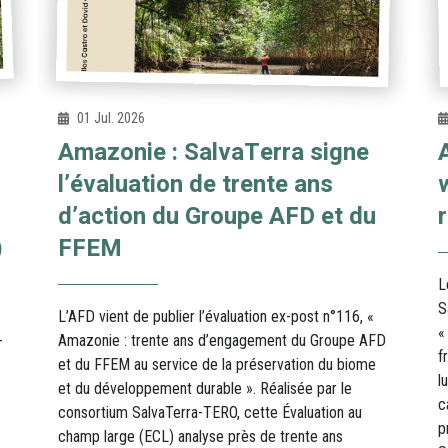
01 Jul. 2026
Amazonie : SalvaTerra signe
l’évaluation de trente ans
d’action du Groupe AFD et du
)
FFEM
L
S
L’AFD vient de publier l’évaluation ex-post n°116, «
«
-
Amazonie : trente ans d’engagement du Groupe AFD
f
et du FFEM au service de la préservation du biome
l
et du développement durable ». Réalisée par le
c
consortium SalvaTerra-TERO, cette Évaluation au
p
champ large (ECL) analyse près de trente ans