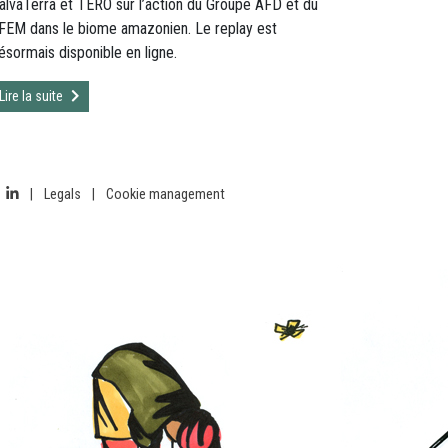
alvaTerra et TERO sur l’action du Groupe AFD et du
FEM dans le biome amazonien. Le replay est
ésormais disponible en ligne.
Lire la suite
|
Legals
|
Cookie management