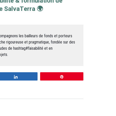
bilité & formulation de
se SalvaTerra 🌍
ompagnons les bailleurs de fonds et porteurs
che rigoureuse et pragmatique, fondée sur des
des de hashtag#faisabilité et en
jets.
Share
Pin