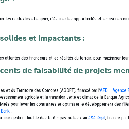
er les contextes et enjeux, d’évaluer les opportunités et les risques en 
𝘀𝗼𝗹𝗶𝗱𝗲𝘀 𝗲𝘁 𝗶𝗺𝗽𝗮𝗰𝘁𝗮𝗻𝘁𝘀 :
s attentes des financeurs et les réalités du terrain, pour maximiser leur 
𝗻𝘁𝘀 𝗱𝗲 𝗳𝗮𝗶𝘀𝗮𝗯𝗶𝗹𝗶𝘁𝗲́ 𝗱𝗲 𝗽𝗿𝗼𝗷𝗲𝘁𝘀 𝗺𝗲𝗻
es et du Territoire des Comores (AGDRT), financé par l’
AFD – Agence F
nvestissement agricole et la transition verte et climat de la Banque Agr
tivités pour lever les contraintes et optimiser le développement des filiè
 Bank
;
hashtag
ur une gestion durable des forêts pastorales » au
#
Sénégal
, financé par