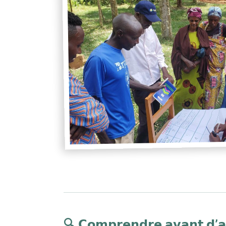
🔍 𝗖𝗼𝗺𝗽𝗿𝗲𝗻𝗱𝗿𝗲 𝗮𝘃𝗮𝗻𝘁 𝗱’𝗮