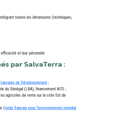
intégrant toutes les dimensions (techniques,
efficacité et leur pérennité.
𝗲́𝘀 𝗽𝗮𝗿 𝗦𝗮𝗹𝘃𝗮𝗧𝗲𝗿𝗿𝗮 :
rançaise de Développement
;
icole du Sénégal (LBA), financement AFD ;
hashtag
res agricoles de rente sur la côte Est de
 le
Fonds français pour l’environnement mondial