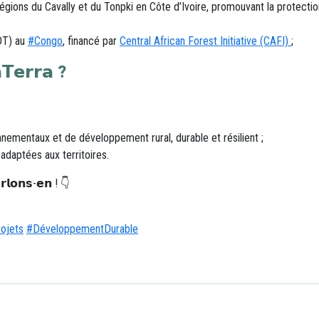
ions du Cavally et du Tonpki en Côte d’Ivoire, promouvant la protection 
hashtag
DT) au
#
Congo
, financé par
Central African Forest Initiative (CAFI)
;
𝗧𝗲𝗿𝗿𝗮 ?
nementaux et de développement rural, durable et résilient ;
daptées aux territoires.
𝗿𝗹𝗼𝗻𝘀-𝗲𝗻 ! 👇
hashtag
ojets
#
DéveloppementDurable