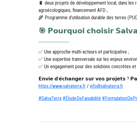
🔋 deux projets de développement local, dans les rég
agroécologiques, financement AFD ;
🌾 Programme d’utilisation durable des terres (PU
🎯 𝗣𝗼𝘂𝗿𝗾𝘂𝗼𝗶 𝗰𝗵𝗼𝗶𝘀𝗶𝗿 𝗦𝗮𝗹𝘃
✅ Une approche multi-acteurs et participative ;
✅ Une expertise transversale sur les enjeux environ
✅ Un engagement pour des solutions concrètes et a
𝗘𝗻𝘃𝗶𝗲 𝗱’𝗲́𝗰𝗵𝗮𝗻𝗴𝗲𝗿 𝘀𝘂𝗿 𝘃𝗼𝘀 𝗽𝗿𝗼𝗷𝗲𝘁𝘀 ? 𝗣
https://www.salvaterra.fr
/
info@salvaterra.fr
hashtag
hashtag
hashtag
#
SalvaTerra
#
ÉtudeDeFaisabilité
#
FormulationDePr