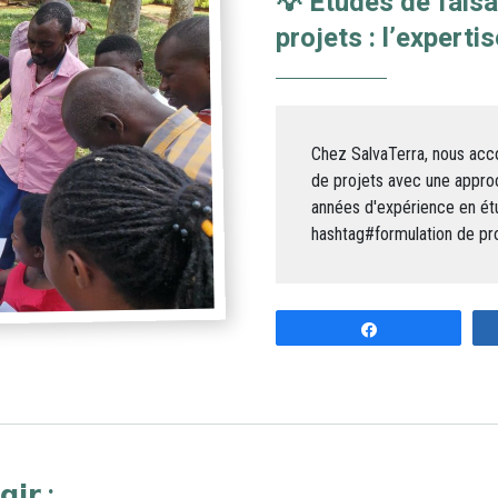
💡 Études de faisa
projets : l’experti
Chez SalvaTerra, nous acc
de projets avec une appro
années d'expérience en étu
hashtag#formulation de pro
Share
𝗶𝗿 :