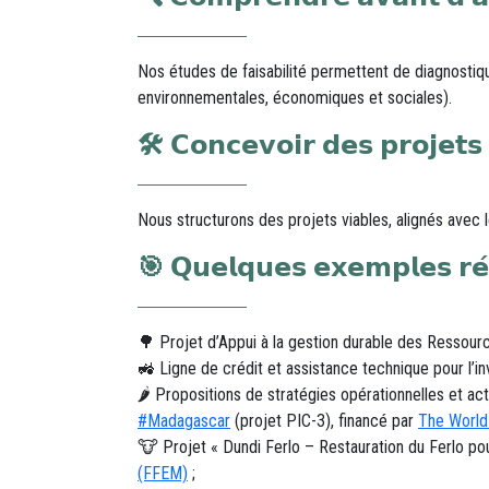
Nos études de faisabilité permettent de diagnostiqu
environnementales, économiques et sociales).
🛠️ 𝗖𝗼𝗻𝗰𝗲𝘃𝗼𝗶𝗿 𝗱𝗲𝘀 𝗽𝗿𝗼𝗷𝗲𝘁𝘀 
Nous structurons des projets viables, alignés avec le
🎯 𝗤𝘂𝗲𝗹𝗾𝘂𝗲𝘀 𝗲𝘅𝗲𝗺𝗽𝗹𝗲𝘀 𝗿𝗲́𝗰
🌳 Projet d’Appui à la gestion durable des Ressourc
🚜 Ligne de crédit et assistance technique pour l’i
🌶️ Propositions de stratégies opérationnelles et ac
#
Madagascar
(projet PIC-3), financé par
The World
🐮 Projet « Dundi Ferlo – Restauration du Ferlo po
(FFEM)
;