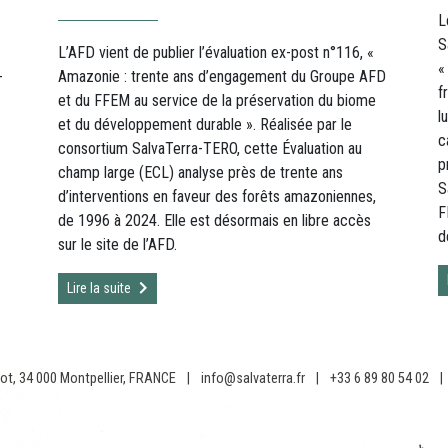
L
S
L’AFD vient de publier l’évaluation ex-post n°116, «
«
-
Amazonie : trente ans d’engagement du Groupe AFD
f
et du FFEM au service de la préservation du biome
l
et du développement durable ». Réalisée par le
c
consortium SalvaTerra-TERO, cette Évaluation au
p
champ large (ECL) analyse près de trente ans
S
d’interventions en faveur des forêts amazoniennes,
F
de 1996 à 2024. Elle est désormais en libre accès
d
sur le site de l’AFD.
Lire la suite
ot, 34 000 Montpellier, FRANCE
|
info@salvaterra.fr
|
+33 6 89 80 54 02
|